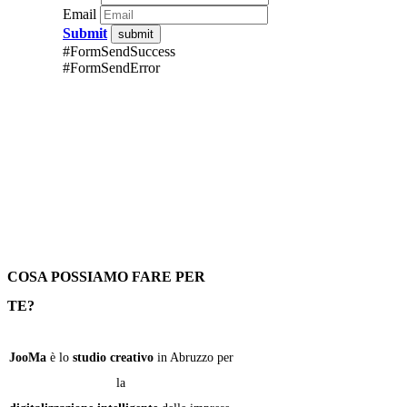
Email
Submit
#FormSendSuccess
#FormSendError
COSA POSSIAMO FARE PER
TE?
​JooMa
è lo
studio creativo
in Abruzzo per
la