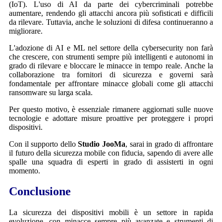
(IoT). L'uso di AI da parte dei cybercriminali potrebbe
aumentare, rendendo gli attacchi ancora più sofisticati e difficili
da rilevare. Tuttavia, anche le soluzioni di difesa continueranno a
migliorare.
L'adozione di AI e ML nel settore della cybersecurity non farà
che crescere, con strumenti sempre più intelligenti e autonomi in
grado di rilevare e bloccare le minacce in tempo reale. Anche la
collaborazione tra fornitori di sicurezza e governi sarà
fondamentale per affrontare minacce globali come gli attacchi
ransomware su larga scala.
Per questo motivo, è essenziale rimanere aggiornati sulle nuove
tecnologie e adottare misure proattive per proteggere i propri
dispositivi.
Con il supporto dello
Studio JooMa
, sarai in grado di affrontare
il futuro della sicurezza mobile con fiducia, sapendo di avere alle
spalle una squadra di esperti in grado di assisterti in ogni
momento.
Conclusione
La sicurezza dei dispositivi mobili è un settore in rapida
evoluzione, con minacce sempre più avanzate e strumenti di