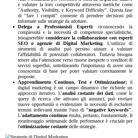
e valutare la loro competitività attraverso metriche come
"Authority, Visibility, e Keyword Difficulty". Questa fase
di "fare i compiti" consente di prendere decisioni più
informate sulle strategie da adottare.
Delega a Professionisti Esperti:
riconoscendo la
complessità e la necessità di competenze specialistiche,
bisognerebbe
considerare la collaborazione con esperti
SEO o agenzie di Digital Marketing
. L'utilizzo di
strumenti di analisi può persino aiutare a valutare
l'affidabilità di potenziali collaboratori. Tuttavia bisogna
tenere alta l’attenzione verso risorse inesperte o venditori di
servizi superflui, sottolineando l'importanza di avere una
conoscenza di base per poter valutare correttamente le
proposte.
Apprendimento Continuo, Test e Ottimizzazione:
il
digital marketing è un campo dinamico che richiede un
approccio iterativo. L'
analisi costante dei dati
, come le
query di ricerca che attivano gli annunci, può rivelare
nuove opportunità o evidenziare la necessità di escludere
termini irrilevanti tramite l'uso di
"negative keywords"
.
L'
adattamento continuo
risulta, pertanto, fondamentale. Il
monitoraggio settimanale delle performance è cruciale per
l'
ottimizzazione costante
delle strategie.