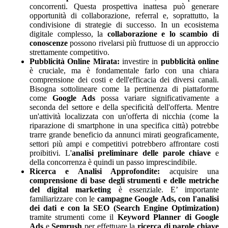
concorrenti. Questa prospettiva inattesa può generare
opportunità di collaborazione, referral e, soprattutto, la
condivisione di strategie di successo. In un ecosistema
digitale complesso, la
collaborazione e lo scambio di
conoscenze
possono rivelarsi più fruttuose di un approccio
strettamente competitivo.
Pubblicità Online Mirata:
investire in
pubblicità online
è cruciale, ma è fondamentale farlo con una chiara
comprensione dei costi e dell'efficacia dei diversi canali.
Bisogna sottolineare come la pertinenza di piattaforme
come
Google Ads
possa variare significativamente a
seconda del settore e della specificità dell'offerta. Mentre
un'attività localizzata con un'offerta di nicchia (come la
riparazione di smartphone in una specifica città) potrebbe
trarre grande beneficio da annunci mirati geograficamente,
settori più ampi e competitivi potrebbero affrontare costi
proibitivi. L'
analisi preliminare delle parole chiave
e
della concorrenza è quindi un passo imprescindibile.
Ricerca e Analisi Approfondite:
acquisire una
comprensione di base degli strumenti e delle metriche
del digital marketing
è essenziale. E’ importante
familiarizzare con le
campagne Google Ads, con l'analisi
dei dati e con la SEO (Search Engine Optimization)
tramite strumenti come il
Keyword Planner di Google
Ads
e
Semrush
per effettuare la
ricerca di parole chiave