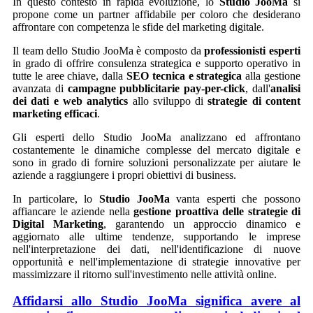
In questo contesto in rapida evoluzione, lo
Studio JooMa
si
propone come un partner affidabile per coloro che desiderano
affrontare con competenza le sfide del marketing digitale.
Il team dello Studio JooMa è composto da
professionisti esperti
in grado di offrire consulenza strategica e supporto operativo in
tutte le aree chiave, dalla
SEO tecnica e strategica
alla gestione
avanzata di
campagne pubblicitarie pay-per-click
, dall'
analisi
dei dati e web analytics
allo sviluppo di
strategie di content
marketing efficaci
.
Gli esperti dello Studio JooMa analizzano ed affrontano
costantemente le dinamiche complesse del mercato digitale e
sono in grado di fornire soluzioni personalizzate per aiutare le
aziende a raggiungere i propri obiettivi di business.
In particolare, lo
Studio JooMa
vanta esperti che possono
affiancare le aziende nella
gestione proattiva delle strategie di
Digital Marketing
, garantendo un approccio dinamico e
aggiornato alle ultime tendenze, supportando le imprese
nell'interpretazione dei dati, nell'identificazione di nuove
opportunità e nell'implementazione di strategie innovative per
massimizzare il ritorno sull'investimento nelle attività online.
Affidarsi allo
Studio JooMa
significa avere al