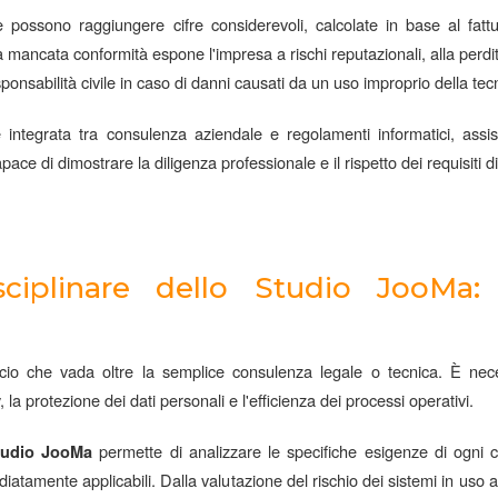
e possono raggiungere cifre considerevoli, calcolate in base al fatt
a mancata conformità espone l'impresa a rischi reputazionali, alla perdit
sponsabilità civile in caso di danni causati da un uso improprio della tec
integrata tra consulenza aziendale e regolamenti informatici, assis
ce di dimostrare la diligenza professionale e il rispetto dei requisiti d
sciplinare dello Studio JooMa: 
ccio che vada oltre la semplice consulenza legale o tecnica. È nec
la protezione dei dati personali e l'efficienza dei processi operativi.
permette di analizzare le specifiche esigenze di ogni c
tudio JooMa
iatamente applicabili. Dalla valutazione del rischio dei sistemi in uso a