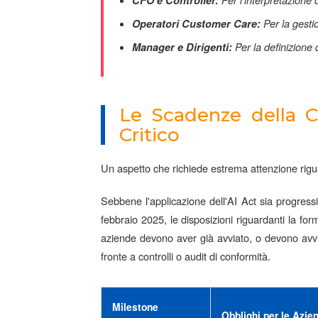
CFO e Controller:
Per l'interpretazione d
Operatori Customer Care:
Per la gestio
Manager e Dirigenti:
Per la definizione d
Le Scadenze della C
Critico
Un aspetto che richiede estrema attenzione riguar
Sebbene l'applicazione dell'AI Act sia progressiv
febbraio 2025, le disposizioni riguardanti la for
aziende devono aver già avviato, o devono avvi
fronte a controlli o audit di conformità.
Milestone
Obblighi per le Azie