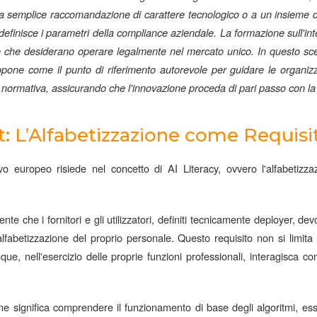
a semplice raccomandazione di carattere tecnologico o a un insieme di
finisce i parametri della compliance aziendale. La formazione sull'intel
ese che desiderano operare legalmente nel mercato unico. In questo sc
pone come il punto di riferimento autorevole per guidare le organizz
normativa, assicurando che l'innovazione proceda di pari passo con la 
Act: L’Alfabetizzazione come Requis
o europeo risiede nel concetto di AI Literacy, ovvero l'alfabetizzazi
te che i fornitori e gli utilizzatori, definiti tecnicamente deployer, d
alfabetizzazione del proprio personale. Questo requisito non si limita a
ue, nell'esercizio delle proprie funzioni professionali, interagisca co
ne significa comprendere il funzionamento di base degli algoritmi, es