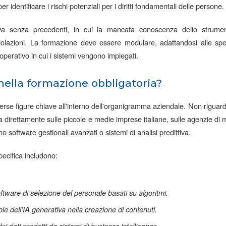
per identificare i rischi potenziali per i diritti fondamentali delle persone.
va senza precedenti, in cui la mancata conoscenza dello strum
o violazioni. La formazione deve essere modulare, adattandosi alle s
operativo in cui i sistemi vengono impiegati.
 nella formazione obbligatoria?
verse figure chiave all'interno dell'organigramma aziendale. Non riguar
a direttamente sulle piccole e medie imprese italiane, sulle agenzie di m
ano software gestionali avanzati o sistemi di analisi predittiva.
ecifica includono:
ftware di selezione del personale basati su algoritmi.
le dell'IA generativa nella creazione di contenuti.