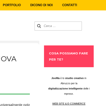
PORTFOLIO
DICONO DI NOI
CONTATTI
COSA POSSIAMO FARE
UOVA
PER TE?
​JooMa
è lo
studio creativo
in
Abruzzo per la
digitalizzazione intelligente
delle i
mprese.
 universalmente noto
WEB SITE & E-COMMERCE