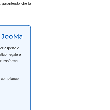
no, garantendo che la
o JooMa
ner esperto e
tico, legale e
i: trasforma
 e compliance