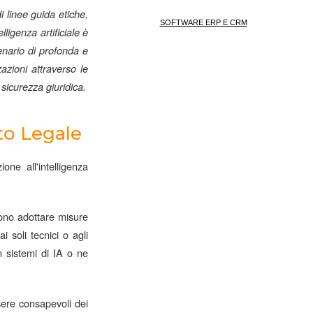
 linee guida etiche,
SOFTWARE ERP E CRM
ligenza artificiale è
enario di profonda e
azioni attraverso le
sicurezza giuridica.
ito Legale
one all'intelligenza
evono adottare misure
i soli tecnici o agli
n sistemi di IA o ne
sere consapevoli dei