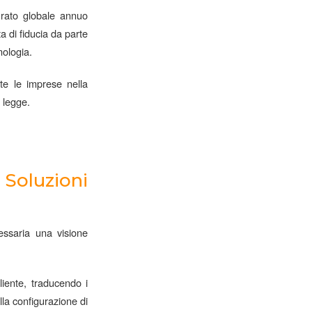
urato globale annuo
a di fiducia da parte
nologia.
te le imprese nella
i legge.
Soluzioni
essaria una visione
liente, traducendo i
lla configurazione di