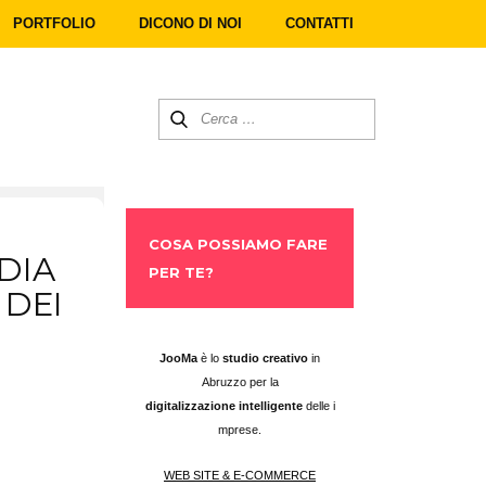
PORTFOLIO
DICONO DI NOI
CONTATTI
COSA POSSIAMO FARE
DIA
PER TE?
 DEI
​JooMa
è lo
studio creativo
in
Abruzzo per la
digitalizzazione intelligente
delle i
mprese.
WEB SITE & E-COMMERCE