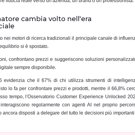
uire fiducia reale verso un'azienda, un brand o un professionista.
atore cambia volto nell'era
ciale
nei motori di ricerca tradizionali il principale canale di influen
equilibrio si è spostato.
sioni, confrontano prezzi e suggeriscono soluzioni personalizzat
igitale sempre disponibile.
evidenzia che il 67% di chi utilizza strumenti di intelligen
isto lo fa per confrontare prezzi e prodotti, mentre il 66,8% cer
stesso tempo, l'Osservatorio Customer Experience Unlocked 20
 interagiscono regolarmente con agenti AI nel proprio percor
 ancora disposti a delegare del tutto le decisioni più importanti