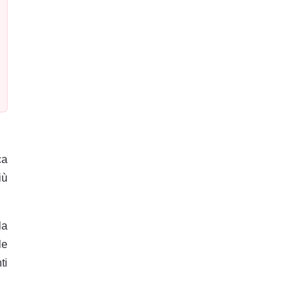
ca
iù
la
le
ti