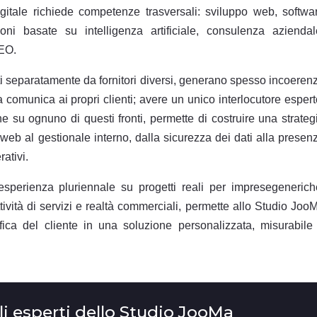
igitale richiede competenze trasversali: sviluppo web, softwa
i basate su intelligenza artificiale, consulenza aziendal
GEO.
iti separatamente da fornitori diversi, generano spesso incoeren
comunica ai propri clienti; avere un unico interlocutore espert
 su ognuno di questi fronti, permette di costruire una strateg
 web al gestionale interno, dalla sicurezza dei dati alla presen
rativi.
n'esperienza pluriennale su progetti reali per impresegenerich
ttività di servizi e realtà commerciali, permette allo Studio Joo
fica del cliente in una soluzione personalizzata, misurabile
li esperti dello Studio JooMa