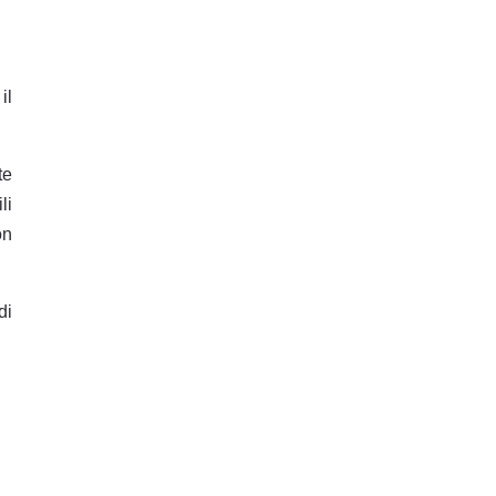
il
te
li
on
di