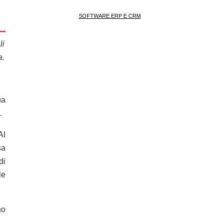
SOFTWARE ERP E CRM
li
a.
ua
.
AI
sa
di
le
no