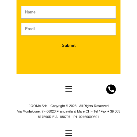
Submit
JOOMA Srls - Copyright © 2023 . All Rights Reserved
Via Monfalcone, 7 - 66023 Francavilla al Mare CH - Tel / Fax + 39 085
817596R.E.A. 180707 - P.I. 02460600691