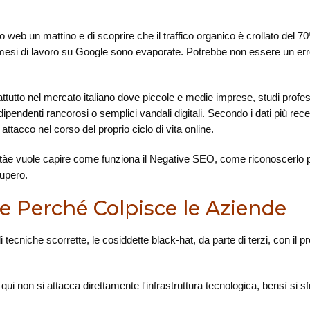
to web un mattino e di scoprire che il traffico organico è crollato del 70% 
 mesi di lavoro su Google sono evaporate. Potrebbe non essere un err
rattutto nel mercato italiano dove piccole e medie imprese, studi profe
dipendenti rancorosi o semplici vandali digitali. Secondo i dati più rece
attacco nel corso del proprio ciclo di vita online.
itàe vuole capire come funziona il Negative SEO, come riconoscerlo p
cupero.
 e Perché Colpisce le Aziende
i tecniche scorrette, le cosiddette black-hat, da parte di terzi, con il 
i, qui non si attacca direttamente l'infrastruttura tecnologica, bensì si 