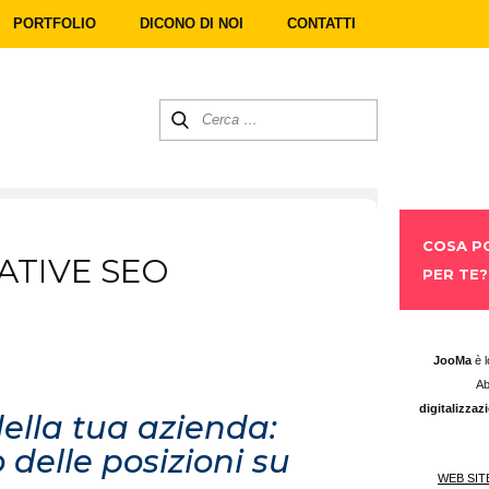
PORTFOLIO
DICONO DI NOI
CONTATTI
COSA P
ATIVE SEO
PER TE?
​JooMa
è 
Ab
digitalizzaz
della tua azienda:
 delle posizioni su
WEB SIT