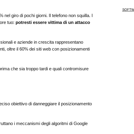
SOFTW
nel giro di pochi giorni. Il telefono non squilla. I
ore tuo:
potresti essere vittima di un attacco
ssionali e aziende in crescita rappresentano
nti, oltre il 60% dei siti web con posizionamenti
rima che sia troppo tardi e quali contromisure
preciso obiettivo di danneggiare il posizionamento
sfruttano i meccanismi degli algoritmi di Google