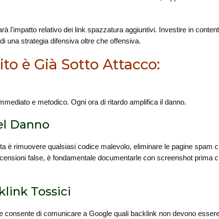
rà l'impatto relativo dei link spazzatura aggiuntivi. Investire in conten
di una strategia difensiva oltre che offensiva.
to è Già Sotto Attacco:
immediato e metodico. Ogni ora di ritardo amplifica il danno.
el Danno
uta è rimuovere qualsiasi codice malevolo, eliminare le pagine spam cr
 recensioni false, è fondamentale documentarle con screenshot prima
link Tossici
onsente di comunicare a Google quali backlink non devono essere co