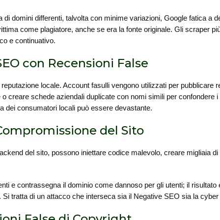
a di domini differenti, talvolta con minime variazioni, Google fatica a d
vittima come plagiatore, anche se era la fonte originale. Gli scraper più 
co e continuativo.
 SEO con Recensioni False
 reputazione locale. Account fasulli vengono utilizzati per pubblicare 
o creare schede aziendali duplicate con nomi simili per confondere i po
ducia dei consumatori locali può essere devastante.
 Compromissione del Sito
kend del sito, possono iniettare codice malevolo, creare migliaia di pa
nti e contrassegna il dominio come dannoso per gli utenti; il risultat
ia. Si tratta di un attacco che interseca sia il Negative SEO sia la cyber
ioni False di Copyright