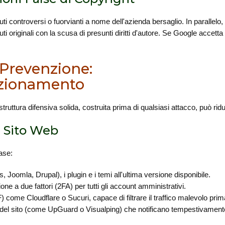
nuti controversi o fuorvianti a nome dell'azienda bersaglio. In paralle
i originali con la scusa di presunti diritti d'autore. Se Google accetta
 Prevenzione:
izionamento
ruttura difensiva solida, costruita prima di qualsiasi attacco, può rid
l Sito Web
base:
oomla, Drupal), i plugin e i temi all'ultima versione disponibile.
 a due fattori (2FA) per tutti gli account amministrativi.
come Cloudflare o Sucuri, capace di filtrare il traffico malevolo prim
ità del sito (come UpGuard o Visualping) che notificano tempestivament