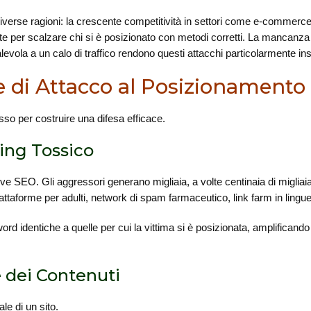
r diverse ragioni: la crescente competitività in settori come e-commerce,
ecite per scalzare chi si è posizionato con metodi corretti. La mancan
alevola a un calo di traffico rendono questi attacchi particolarmente ins
ie di Attacco al Posizionament
so per costruire una difesa efficace.
ing Tossico
ive SEO. Gli aggressori generano migliaia, a volte centinaia di migliaia
attaforme per adulti, network di spam farmaceutico, link farm in lingue
d identiche a quelle per cui la vittima si è posizionata, amplificando 
e dei Contenuti
ale di un sito.