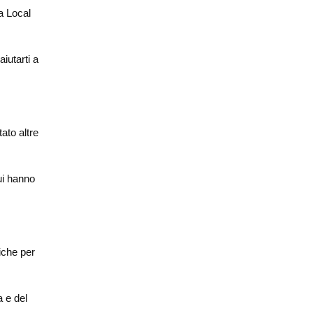
a Local
iutarti a
ato altre
ui hanno
iche per
 e del