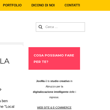
PORTFOLIO
DICONO DI NOI
CONTATTI
COSA POSSIAMO FARE
 LA
PER TE?
​JooMa
è lo
studio creativo
in
Abruzzo per la
?
digitalizzazione intelligente
delle i
mprese.
na ben
ine “Local
WEB SITE & E-COMMERCE