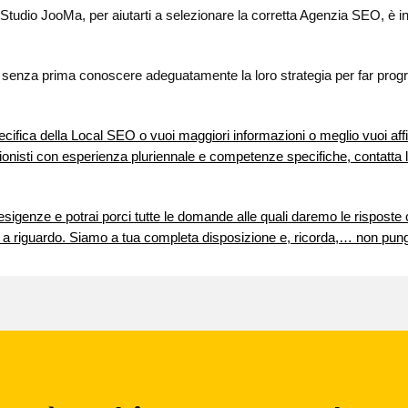
o Studio JooMa, per aiutarti a selezionare la corretta Agenzia SEO, è int
enza prima conoscere adeguatamente la loro strategia per far progre
ecifica della Local SEO o vuoi maggiori informazioni o meglio vuoi affi
ionisti con esperienza pluriennale e competenze specifiche, contatta 
e esigenze e potrai porci tutte le domande alle quali daremo le rispost
 a riguardo. Siamo a tua completa disposizione e, ricorda,… non pun