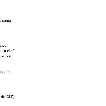
ino come
uando
ttricisti"
menta il
ando come
o del GLP)