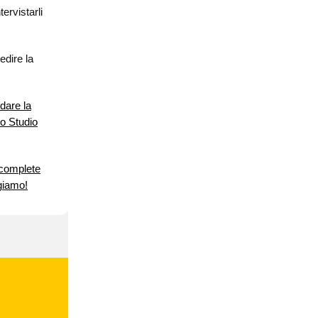
ervistarli
dire la
dare la
lo Studio
e complete
giamo!