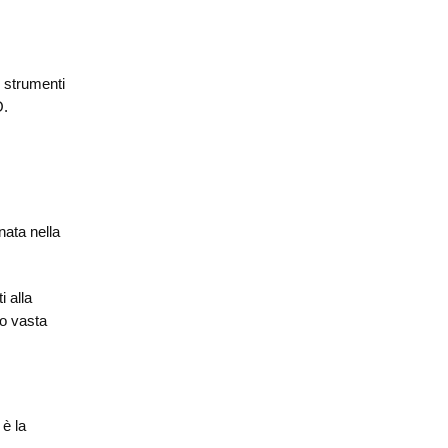
i strumenti
O.
nata nella
i alla
ro vasta
è la