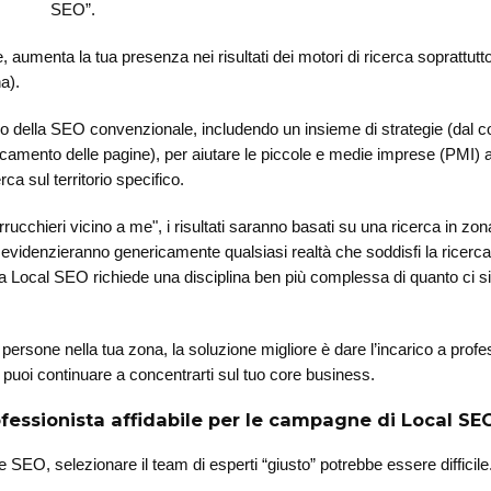
SEO”.
 aumenta la tua presenza nei risultati dei motori di ricerca soprattutt
na).
lo della SEO convenzionale, includendo un insieme di strategie (dal c
aricamento delle pagine), per aiutare le piccole e medie imprese (PMI) 
rca sul territorio specifico.
rrucchieri vicino a me", i risultati saranno basati su una ricerca in zo
ti evidenzieranno genericamente qualsiasi realtà che soddisfi la ricerca
la Local SEO richiede una disciplina ben più complessa di quanto ci s
ersone nella tua zona, la soluzione migliore è dare l’incarico a profes
tu puoi continuare a concentrarti sul tuo core business.
fessionista affidabile per le campagne di Local SE
re SEO, selezionare il team di esperti “giusto” potrebbe essere difficile