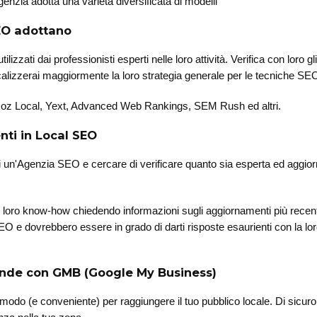
enzia adotta una varietà diversificata di modelli
SEO adottano
lizzati dai professionisti esperti nelle loro attività. Verifica con loro gl
 Focalizzerai maggiormente la loro strategia generale per le tecniche SE
li Moz Local, Yext, Advanced Web Rankings, SEM Rush ed altri.
nti in Local SEO
i un'Agenzia SEO e cercare di verificare quanto sia esperta ed aggior
il loro know-how chiedendo informazioni sugli aggiornamenti più recent
EO e dovrebbero essere in grado di darti risposte esaurienti con la lo
iende con GMB (Google My Business)
o (e conveniente) per raggiungere il tuo pubblico locale. Di sicuro 