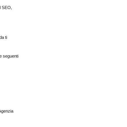
cal SEO,
a ti
e seguenti
’Agenzia