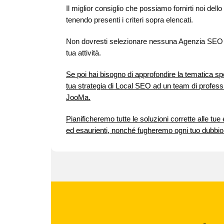
Il miglior consiglio che possiamo fornirti noi dell
tenendo presenti i criteri sopra elencati.
Non dovresti selezionare nessuna Agenzia SEO s
tua attività.
Se poi hai bisogno di approfondire la tematica sp
tua strategia di Local SEO ad un team di profess
JooMa.
Pianificheremo tutte le soluzioni corrette alle tu
ed esaurienti, nonché fugheremo ogni tuo dubbio