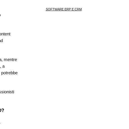
SOFTWARE ERP E CRM
o
ontent
ad
na, mentre
, a
i potrebbe
sionisti
O?
.