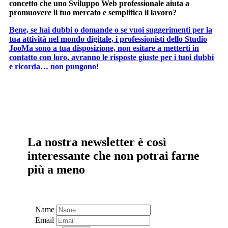
concetto che uno Sviluppo Web professionale aiuta a
promuovere il tuo mercato e semplifica il lavoro?
Bene, se hai dubbi o domande o se vuoi suggerimenti per la
tua attività nel mondo digitale, i professionisti dello Studio
JooMa sono a tua disposizione, non esitare a metterti in
contatto con loro, avranno le risposte giuste per i tuoi dubbi
e ricorda… non pungono!
La nostra newsletter è così
interessante che non potrai farne
più a meno
Name
Email