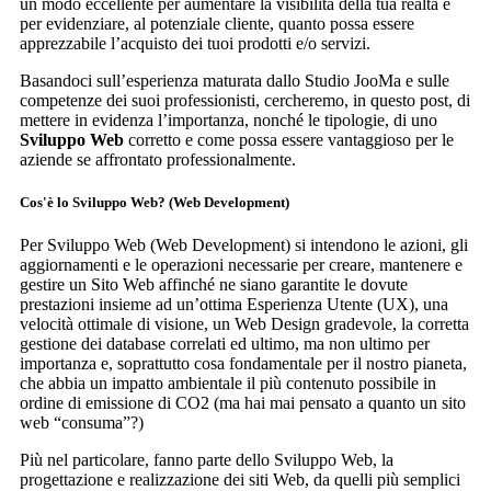
un modo eccellente per aumentare la visibilità della tua realtà e
per evidenziare, al potenziale cliente, quanto possa essere
apprezzabile l’acquisto dei tuoi prodotti e/o servizi.
Basandoci sull’esperienza maturata dallo Studio JooMa e sulle
competenze dei suoi professionisti, cercheremo, in questo post, di
mettere in evidenza l’importanza, nonché le tipologie, di uno
Sviluppo Web
corretto e come possa essere vantaggioso per le
aziende se affrontato professionalmente.
Cos'è lo Sviluppo Web? (Web Development)
Per Sviluppo Web (Web Development) si intendono le azioni, gli
aggiornamenti e le operazioni necessarie per creare, mantenere e
gestire un Sito Web affinché ne siano garantite le dovute
prestazioni insieme ad un’ottima Esperienza Utente (UX), una
velocità ottimale di visione, un Web Design gradevole, la corretta
gestione dei database correlati ed ultimo, ma non ultimo per
importanza e, soprattutto cosa fondamentale per il nostro pianeta,
che abbia un impatto ambientale il più contenuto possibile in
ordine di emissione di CO2 (ma hai mai pensato a quanto un sito
web “consuma”?)
Più nel particolare, fanno parte dello Sviluppo Web, la
progettazione e realizzazione dei siti Web, da quelli più semplici