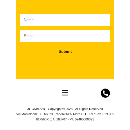
Submit
JOOMA Srls - Copyright © 2023 . All Rights Reserved
Via Monfalcone, 7 - 66023 Francavilla al Mare CH - Tel / Fax + 39 085
817596R.E.A. 180707 - P.I. 02460600691