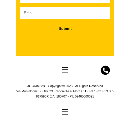
Submit
JOOMA Srls - Copyright © 2023 . All Rights Reserved
Via Monfalcone, 7 - 66023 Francavilla al Mare CH - Tel / Fax + 39 085
817596R.E.A. 180707 - P.I. 02460600691