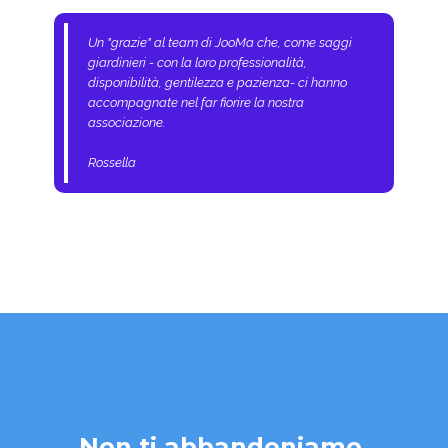
Un "grazie" al team di JooMa che, come saggi
giardinieri - con la loro professionalità,
disponibilità, gentilezza e pazienza- ci hanno
accompagnate nel far fiorire la nostra
associazione.
Rossella
Non ti abbandoniamo,