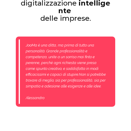
digitalizzazione
intellige
nte
delle imprese.
JooMa è una ditta, ma prima di tutto una
personalità. Grande professionalità e
competenza, unite a un sorriso mai finto e
perenne, perchè ogni richiesta viene presa
come spunto creativo, e soddisfatta in modi
efficacissimi e capaci di stupire.Non si potrebbe
trovare di meglio, sia per professionalità, sia per
simpatia e adesione alle esigenze e alle idee.
Alessandro