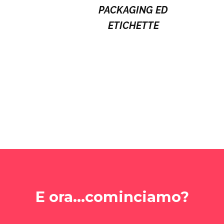
PACKAGING ED
ETICHETTE
E ora...cominciamo?