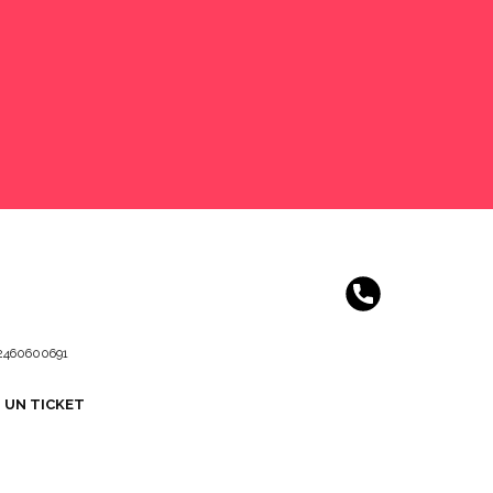
 02460600691
I UN TICKET