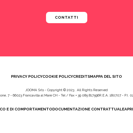
CONTATTI
PRIVACY POLICY
COOKIE POLICY
CREDITS
MAPPA DEL SITO
JOOMA Srls - Copyright © 2023 . All Rights Reserved
one, 7 - 66023 Francavilla al Mare CH - Tel / Fax + 39 085 817596R.E.A. 180707 - P.I.
ICO E DI COMPORTAMENTO
DOCUMENTAZIONE CONTRATTUALE
APR