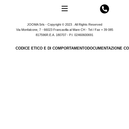
JOOMA Srls - Copyright © 2023 . All Rights Reserved
Via Monfalcone, 7 - 66023 Francavilla al Mare CH - Tel / Fax + 39 085
817596R.E.A. 180707 - P.I. 02460600691
CODICE ETICO E DI COMPORTAMENTO
DOCUMENTAZIONE CO